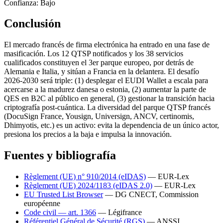
Confianza:
Bajo
Conclusión
El mercado francés de firma electrónica ha entrado en una fase de
masificación. Los 12 QTSP notificados y los 38 servicios
cualificados constituyen el 3er parque europeo, por detrás de
Alemania e Italia, y sitúan a Francia en la delantera. El desafío
2026-2030 será triple: (1) desplegar el EUDI Wallet a escala para
acercarse a la madurez danesa o estonia, (2) aumentar la parte de
QES en B2C al público en general, (3) gestionar la transición hacia
criptografía post-cuántica. La diversidad del parque QTSP francés
(DocuSign France, Yousign, Universign, ANCV, certinomis,
Dhimyotis, etc.) es un activo: evita la dependencia de un único actor,
presiona los precios a la baja e impulsa la innovación.
Fuentes y bibliografía
Règlement (UE) n° 910/2014 (eIDAS)
— EUR-Lex
Règlement (UE) 2024/1183 (eIDAS 2.0)
— EUR-Lex
EU Trusted List Browser
— DG CNECT, Commission
européenne
Code civil — art. 1366
— Légifrance
Référentiel Général de Sécurité (RGS)
— ANSSI