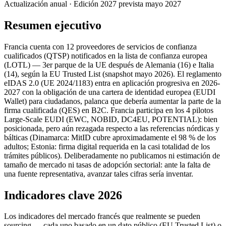
Actualización anual · Edición 2027 prevista mayo 2027
Resumen ejecutivo
Francia cuenta con 12 proveedores de servicios de confianza
cualificados (QTSP) notificados en la lista de confianza europea
(LOTL) — 3er parque de la UE después de Alemania (16) e Italia
(14), según la EU Trusted List (snapshot mayo 2026). El reglamento
eIDAS 2.0 (UE 2024/1183) entra en aplicación progresiva en 2026-
2027 con la obligación de una cartera de identidad europea (EUDI
Wallet) para ciudadanos, palanca que debería aumentar la parte de la
firma cualificada (QES) en B2C. Francia participa en los 4 pilotos
Large-Scale EUDI (EWC, NOBID, DC4EU, POTENTIAL): bien
posicionada, pero aún rezagada respecto a las referencias nórdicas y
bálticas (Dinamarca: MitID cubre aproximadamente el 98 % de los
adultos; Estonia: firma digital requerida en la casi totalidad de los
trámites públicos). Deliberadamente no publicamos ni estimación de
tamaño de mercado ni tasas de adopción sectorial: ante la falta de
una fuente representativa, avanzar tales cifras sería inventar.
Indicadores clave 2026
Los indicadores del mercado francés que realmente se pueden
sourcing — cada uno basado en un dato público (EU Trusted List) o