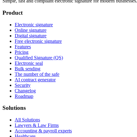
Simple, fast and compliant electronic signature for modern businesses
Product
Electronic signature
Online signature
Digital signature
Free electronic signature
Features
Pricing
Qualified Signature (QS)
Electronic seal
Bulk sending
The number of the safe
AI contract generator
Security
Changelog
Roadmap
Solutions
All Solutions
Lawyers & Law Firms
Accounting & payroll experts
Healthcare