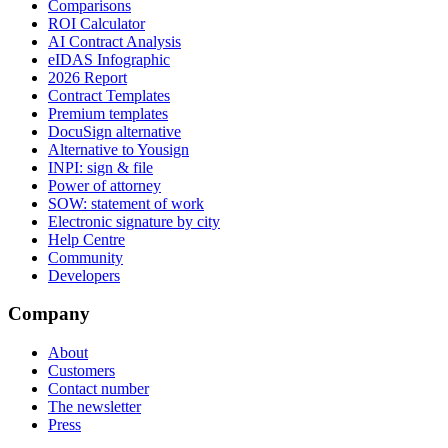
Comparisons
ROI Calculator
AI Contract Analysis
eIDAS Infographic
2026 Report
Contract Templates
Premium templates
DocuSign alternative
Alternative to Yousign
INPI: sign & file
Power of attorney
SOW: statement of work
Electronic signature by city
Help Centre
Community
Developers
Company
About
Customers
Contact number
The newsletter
Press