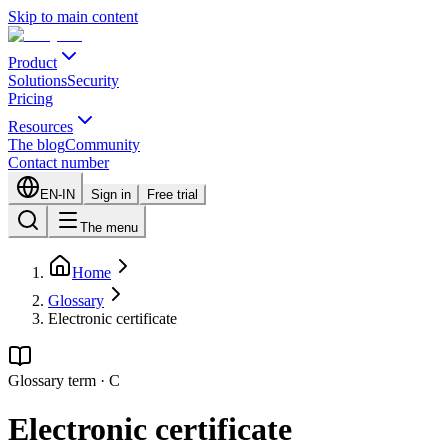
Skip to main content
Product
Solutions
Security
Pricing
Resources
The blog
Community
Contact number
EN-IN
Sign in
Free trial
The menu
Home
Glossary
Electronic certificate
Glossary term
·
C
Electronic certificate