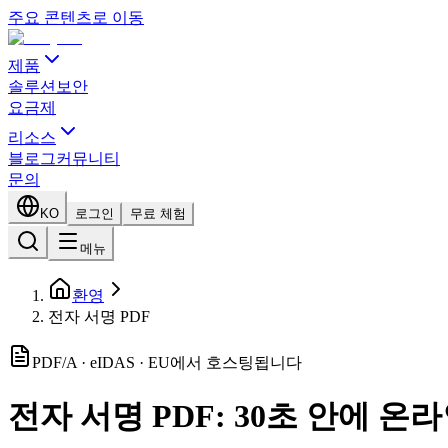
주요 콘텐츠로 이동
제품
솔루션
보안
요금제
리소스
블로그
커뮤니티
문의
KO
로그인
무료 체험
메뉴
환영
전자 서명 PDF
PDF/A · eIDAS · EU에서 호스팅됩니다
전자 서명 PDF: 30초 안에 