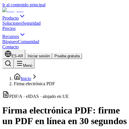
Ir al contenido principal
Producto
Soluciones
Seguridad
Precios
Recursos
Blogueo
Comunidad
Contacto
ES-AR
Iniciar sesión
Prueba gratuita
Menú
Inicio
Firma electrónica PDF
PDF/A · eIDAS · alojado en UE
Firma electrónica PDF: firme
un PDF en línea en 30 segundos