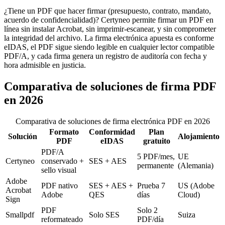
¿Tiene un PDF que hacer firmar (presupuesto, contrato, mandato,
acuerdo de confidencialidad)? Certyneo permite firmar un PDF en
línea sin instalar Acrobat, sin imprimir-escanear, y sin comprometer
la integridad del archivo. La firma electrónica apuesta es conforme
eIDAS, el PDF sigue siendo legible en cualquier lector compatible
PDF/A, y cada firma genera un registro de auditoría con fecha y
hora admisible en justicia.
Comparativa de soluciones de firma PDF
en 2026
Comparativa de soluciones de firma electrónica PDF en 2026
Formato
Conformidad
Plan
Solución
Alojamiento
PDF
eIDAS
gratuito
PDF/A
5 PDF/mes,
UE
Certyneo
conservado +
SES + AES
permanente
(Alemania)
sello visual
Adobe
PDF nativo
SES + AES +
Prueba 7
US (Adobe
Acrobat
Adobe
QES
días
Cloud)
Sign
PDF
Solo 2
Smallpdf
Solo SES
Suiza
reformateado
PDF/día