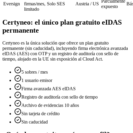
Parcialmente
Eversign
firmas/mes,
Solo SES
Austria / US
Bás
expuesto
limitado
Certyneo: el único plan gratuito eIDAS
permanente
Certyneo es la única solución que ofrece un plan gratuito
permanente (sin caducidad), incluyendo firma electrónica avanzada
eIDAS (AES) con OTP y un registro de auditoría con sello de
tiempo, alojado en la UE sin exposición al Cloud Act.
5 sobres / mes
1 usuario emisor
Firma avanzada AES eIDAS
Registro de auditoría con sello de tiempo
Archivo de evidencias 10 años
Sin tarjeta de crédito
Sin caducidad