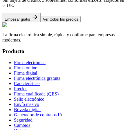
Sin tarjeta de crédito. 5 sobres/mes, conformes eIDAS, alojados en
la UE.
Empezar gratis
Ver todos los precios
La firma electrónica simple, rápida y conforme para empresas
modernas.
Producto
Firma electrónica
Firma online
Firma digital
Firma electrónica gratuita
Características
Precios
Firma cualificada (QES)
Sello electrónico
Envío masivo
Bóveda digital
Generador de contratos IA
Seguridad
Cambios