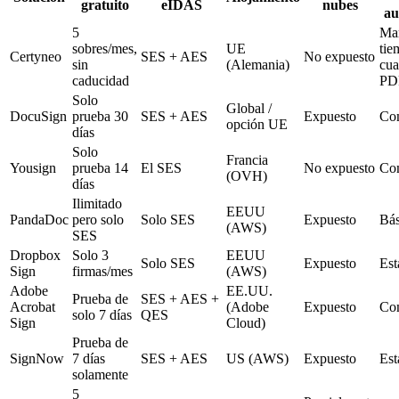
gratuito
eIDAS
nubes
au
5
Ma
sobres/mes,
UE
tie
Certyneo
SES + AES
No expuesto
sin
(Alemania)
cua
caducidad
PD
Solo
Global /
DocuSign
prueba 30
SES + AES
Expuesto
Co
opción UE
días
Solo
Francia
Yousign
prueba 14
El SES
No expuesto
Co
(OVH)
días
Ilimitado
EEUU
PandaDoc
pero solo
Solo SES
Expuesto
Bás
(AWS)
SES
Dropbox
Solo 3
EEUU
Solo SES
Expuesto
Est
Sign
firmas/mes
(AWS)
Adobe
EE.UU.
Prueba de
SES + AES +
Acrobat
(Adobe
Expuesto
Co
solo 7 días
QES
Sign
Cloud)
Prueba de
SignNow
7 días
SES + AES
US (AWS)
Expuesto
Est
solamente
5