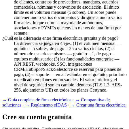
de clientes, contratos de proveedores, mandatos, acuerdos
comerciales, nóminas y convenios de asociación. El único
límite es el volumen mensual (5 sobres). Un sobre puede
contener uno o varios documentos y dirigirse a uno o varios
firmantes, lo que cubre la mayoría de autónomos,
asociaciones y PYMEs que envían menos de una firma por
semana.
¿Cuál es la diferencia entre firma electrónica gratuita y de pago?
La diferencia se juega en 4 ejes: (1) el volumen mensual —
gratuito = 5 sobres, de pago = 25 a varios cientos; (2) el
número de usuarios emisores — gratuito = 1, de pago =
equipos multiusuario; (3) las funcionalidades enterprise —
API REST, webhooks, SSO, integraciones
CRM/HubSpot/Slack/Salesforce se reservan para planes de
pago; (4) el soporte — email estándar en el gratuito, prioritario
o dedicado en planes empresariales. El valor jurídico y el
nivel de seguridad son en cambio idénticos (TLS 1.3, AES-
256, alojamiento UE) en todos los planes Certyneo.
→
Guía completa de firma electrónica
·
→
Comparativa de
soluciones
·
→
Reglamento eIDAS
·
→
Crear una firma electrónica
Cree su cuenta gratuita