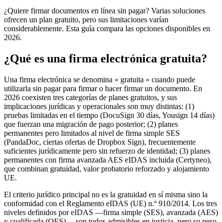
¿Quiere firmar documentos en línea sin pagar? Varias soluciones
ofrecen un plan gratuito, pero sus limitaciones varían
considerablemente. Esta guía compara las opciones disponibles en
2026.
¿Qué es una firma electrónica gratuita?
Una firma electrónica se denomina « gratuita » cuando puede
utilizarla sin pagar para firmar o hacer firmar un documento. En
2026 coexisten tres categorías de planes gratuitos, y sus
implicaciones jurídicas y operacionales son muy distintas: (1)
pruebas limitadas en el tiempo (DocuSign 30 días, Yousign 14 días)
que fuerzan una migración de pago posterior; (2) planes
permanentes pero limitados al nivel de firma simple SES
(PandaDoc, ciertas ofertas de Dropbox Sign), frecuentemente
suficientes jurídicamente pero sin refuerzo de identidad; (3) planes
permanentes con firma avanzada AES eIDAS incluida (Certyneo),
que combinan gratuidad, valor probatorio reforzado y alojamiento
UE.
El criterio jurídico principal no es la gratuidad en sí misma sino la
conformidad con el Reglamento eIDAS (UE) n.º 910/2014. Los tres
niveles definidos por eIDAS —firma simple (SES), avanzada (AES)
y cualificada (QES)— son todos admisibles en justicia, pero su peso