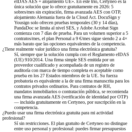
eIDAS AES + alojamiento UE». En este trío, Certyneo es la
única solución que lo ofrece gratuitamente en 2026: 5
sobres/mes sin expiración, firma avanzada AES con OTP,
alojamiento Alemania fuera de la Cloud Act. DocuSign y
Yousign solo ofrecen pruebas temporales (30 y 14 días),
PandaDoc se limita al nivel SES, y Adobe Acrobat Sign
comienza con 7 días de prueba. Para un volumen superior a 5
contratos/mes, el plan Personal a 9 €/mes sigue siendo 2 a 4×
más barato que las opciones equivalentes de la competencia.
¿Tiene realmente valor jurídico una firma electrónica gratuita?
Sí, siempre que la solución cumpla con el Reglamento eIDAS
(UE) 910/2014. Una firma simple SES emitida por un
proveedor cualificado y acompañada de un registro de
auditoría con marca de tiempo completa es aceptable como
prueba en los 27 Estados miembros de la UE. Su fuerza
probatoria es equivalente a la de una firma manuscrita para los
contratos privados ordinarios. Para contratos de RH,
mandatos inmobiliarios o contratación pública, se recomienda
una firma avanzada AES (verificación de identidad por OTP)
— incluida gratuitamente en Certyneo, por suscripción en la
competencia.
¿Puedo usar una firma electrónica gratuita para mi actividad
profesional?
Sí sin restricciones. El plan gratuito de Certyneo no distingue
entre uso personal y profesional: puedes firmar presupuestos