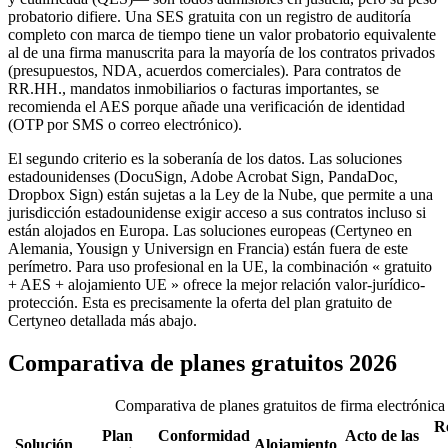
probatorio difiere. Una SES gratuita con un registro de auditoría
completo con marca de tiempo tiene un valor probatorio equivalente
al de una firma manuscrita para la mayoría de los contratos privados
(presupuestos, NDA, acuerdos comerciales). Para contratos de
RR.HH., mandatos inmobiliarios o facturas importantes, se
recomienda el AES porque añade una verificación de identidad
(OTP por SMS o correo electrónico).
El segundo criterio es la soberanía de los datos. Las soluciones
estadounidenses (DocuSign, Adobe Acrobat Sign, PandaDoc,
Dropbox Sign) están sujetas a la Ley de la Nube, que permite a una
jurisdicción estadounidense exigir acceso a sus contratos incluso si
están alojados en Europa. Las soluciones europeas (Certyneo en
Alemania, Yousign y Universign en Francia) están fuera de este
perímetro. Para uso profesional en la UE, la combinación « gratuito
+ AES + alojamiento UE » ofrece la mejor relación valor-jurídico-
protección. Esta es precisamente la oferta del plan gratuito de
Certyneo detallada más abajo.
Comparativa de planes gratuitos 2026
Comparativa de planes gratuitos de firma electrónic
Re
Plan
Conformidad
Acto de las
Solución
Alojamiento