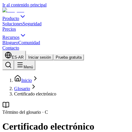
Ir al contenido principal
Producto
Soluciones
Seguridad
Precios
Recursos
Blogueo
Comunidad
Contacto
ES-AR
Iniciar sesión
Prueba gratuita
Menú
Inicio
Glosario
Certificado electrónico
Término del glosario
·
C
Certificado electrónico