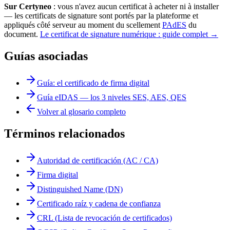
Sur Certyneo
: vous n'avez aucun certificat à acheter ni à installer
— les certificats de signature sont portés par la plateforme et
appliqués côté serveur au moment du scellement
PAdES
du
document.
Le certificat de signature numérique : guide complet →
Guías asociadas
Guía: el certificado de firma digital
Guía eIDAS — los 3 niveles SES, AES, QES
Volver al glosario completo
Términos relacionados
Autoridad de certificación (AC / CA)
Firma digital
Distinguished Name (DN)
Certificado raíz y cadena de confianza
CRL (Lista de revocación de certificados)