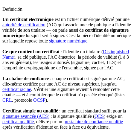
Definición
Un certificat électronique
est un fichier numérique délivré par une
autorité de certification
(AC) qui associe une clé publique à l'identité
vérifiée de son titulaire — on parle aussi de
certificat de signature
numérique
lorsqu'il sert à signer. C'est la pièce d'identité numérique
sur laquelle repose toute
signature numérique
.
Ce que contient un certificat
: l'identité du titulaire (
Distinguished
Name
), sa clé publique, l'AC émettrice, la période de validité (1 à 3
ans en général), les usages autorisés (signature, cachet, TLS) et
l'empreinte cryptographique de l'ensemble, signée par l'AC.
La chaîne de confiance
: chaque certificat est signé par une AC,
elle-même certifiée par une AC de niveau supérieur, jusqu'au
certificat racine
. Vérifier une signature revient à remonter cette
chaîne — et à contrôler que le certificat n'a pas été révoqué (listes
CRL
, protocole
OCSP
).
Certificat simple ou qualifié
: un certificat standard suffit pour la
signature avancée (AES)
; la signature qualifiée (
QES
) exige un
certificat qualifié
, délivré par un
prestataire de confiance qualifié
après vérification d'identité en face à face ou équivalente.