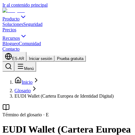
Ir al contenido principal
Producto
Soluciones
Seguridad
Precios
Recursos
Blogueo
Comunidad
Contacto
ES-AR
Iniciar sesión
Prueba gratuita
Menú
Inicio
Glosario
EUDI Wallet (Cartera Europea de Identidad Digital)
Término del glosario
·
E
EUDI Wallet (Cartera Europea