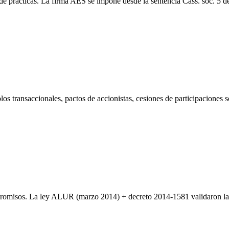
e prácticas. La firma AES se impone desde la sentencia Cass. soc. 5 de 
s transaccionales, pactos de accionistas, cesiones de participaciones s
romisos. La ley ALUR (marzo 2014) + decreto 2014-1581 validaron la fir