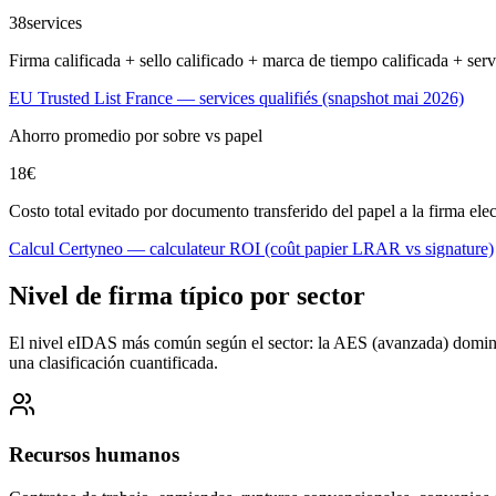
38
services
Firma calificada + sello calificado + marca de tiempo calificada + se
EU Trusted List France — services qualifiés (snapshot mai 2026)
Ahorro promedio por sobre vs papel
18
€
Costo total evitado por documento transferido del papel a la firma el
Calcul Certyneo — calculateur ROI (coût papier LRAR vs signature)
Nivel de firma típico por sector
El nivel eIDAS más común según el sector: la AES (avanzada) domina, 
una clasificación cuantificada.
Recursos humanos