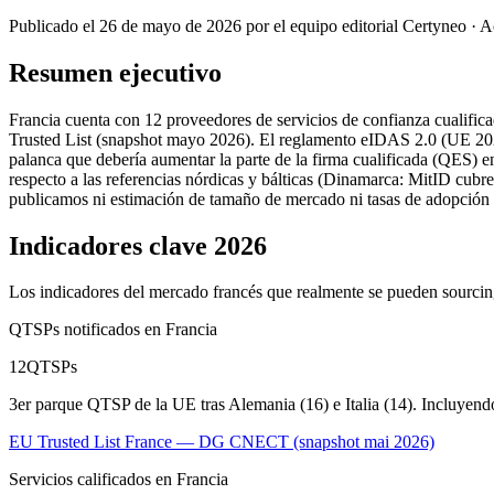
Publicado el 26 de mayo de 2026 por el equipo editorial Certyneo · 
Resumen ejecutivo
Francia cuenta con 12 proveedores de servicios de confianza cualific
Trusted List (snapshot mayo 2026). El reglamento eIDAS 2.0 (UE 2024
palanca que debería aumentar la parte de la firma cualificada (QE
respecto a las referencias nórdicas y bálticas (Dinamarca: MitID cubre
publicamos ni estimación de tamaño de mercado ni tasas de adopción sect
Indicadores clave 2026
Los indicadores del mercado francés que realmente se pueden sourcin
QTSPs notificados en Francia
12
QTSPs
3er parque QTSP de la UE tras Alemania (16) e Italia (14). Incluye
EU Trusted List France — DG CNECT (snapshot mai 2026)
Servicios calificados en Francia