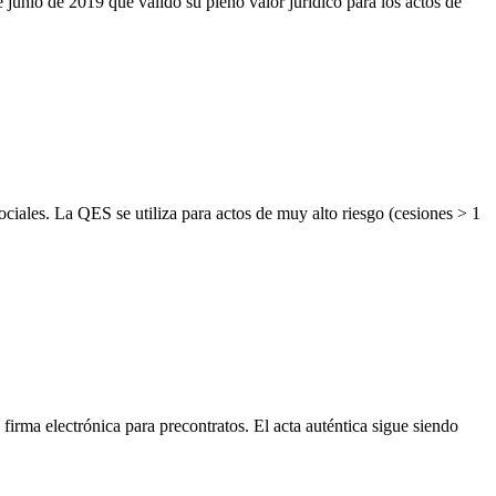
junio de 2019 que validó su pleno valor jurídico para los actos de
ociales. La QES se utiliza para actos de muy alto riesgo (cesiones > 1
ma electrónica para precontratos. El acta auténtica sigue siendo