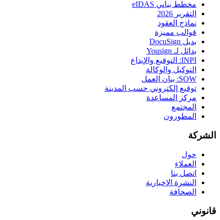
مخطط بياني eIDAS
التقرير 2026
نماذج العقود
قوالب مميزة
بديل DocuSign
بدائل لـ Yousign
INPI: التوقيع والإيداع
التوكيل والوكالة
SOW: بيان العمل
توقيع إلكتروني حسب المدينة
مركز المساعدة
المجتمع
المطورون
الشركة
حول
العملاء
اتصل بنا
النشرة الإخبارية
الصحافة
قانوني