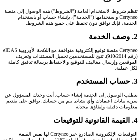
تنظم شروط الاستخدام العامة ("الشروط") هذه الوصول إلى منصة
Certyneo واستخدامها ("الخدمة"). بإنشاء حساب أو باستخدام
الخدمة، فإنك توافق دون تحفظ على جميع هذه الشروط.
2. وصف الخدمة
Certyneo منصة توقيع إلكترونية متوافقة مع اللائحة الأوروبية eIDAS
(رقم 910/2014). تتيح للمستخدمين تحميل المستندات وتعريف
الموقعين وإرسال مغاليف للتوقيع والاحتفاظ برسالة تدقيق كاملة
لكل عملية.
3. حساب المستخدم
يتطلب الوصول إلى الخدمة إنشاء حساب. أنت وحدك المسؤول عن
سرية بيانات اعتمادك وأي نشاط يتم من حسابك. توافق على تقديم
معلومات دقيقة وإبقاؤها محدثة.
4. القيمة القانونية للتوقيعات
التوقيعات الإلكترونية الصادرة عبر Certyneo لها نفس القيمة
القانونية للتوقيع اليدوي، وفقاً للمادة 1367 من القانون المدني ولائحة