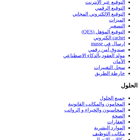
التوقيع عبر الإنترنت
التوقيع الرقمي
التوقيع الإلكتروني المجاني
الميزات
التسعير
التوقيع المؤهل (QES)
cachet الكتروني
إرسال في masse
صندوق آمن رقمي
مولد العقود بالذكاء الاصطناعي
الأمان
سجل التغييرات
خارطة الطريق
الحلول
جميع الحلول
المحامون والمكاتب القانونية
المحاسبون والخبراء و الرواتب
الصحة
العقارات
الموارد البشرية
مكاتب التوظيف
وكالات الاتصال