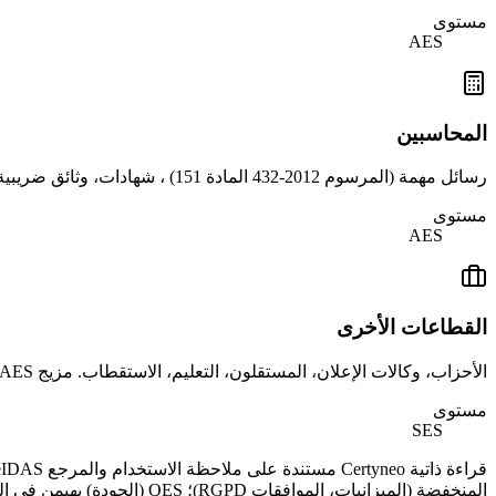
مستوى
AES
المحاسبين
رسائل مهمة (المرسوم 2012-432 المادة 151) ، شهادات، وثائق ضريبية، ورقائق راتب. اعتمدت بشكل قوي من قبل OEC التي أكدت التوقيع الإلكتروني في عام 2019 (معيار NPMQ).
مستوى
AES
القطاعات الأخرى
الأحزاب، وكالات الإعلان، المستقلون، التعليم، الاستقطاب. مزيج Ses + AES حسب المخاطر القانونية. قبول أخر لكن ديناميكي.
مستوى
SES
المنخفضة (الميزانيات، الموافقات RGPD)؛ QES (الجودة) يهيمن في البنوك والتأمين لacts التزامات (الاشتراك في الحياة، ملفFraude).