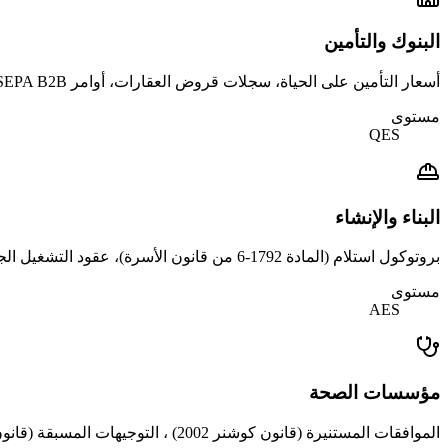
البنوك والتأمين
أسعار التأمين على الحياة، سجلات قروض العقارات، أوامر SEPA B2B، فتح حسابات العملاء.
مستوى
QES
البناء والإنشاء
بروتوكول استلام (المادة 1792-6 من قانون الأسرة)، عقود التشغيل الجزئي (قانون 1975)، بروتوكولات التفاوض الخاصة (المرجع AFNOR NF P03-001). القطاع تاريخيًا في تأخير التحول الرقمي، اليوم يتعافى.
مستوى
AES
مؤسسات الصحة
الموافقات المستنيرة (قانون كوشنر 2002) ، التوجيهات المسبقة (قانون ليونيتي-كلايس 2016) ، الاتفاقيات بين المؤسسات. التبني من قبل CHU + العيادات الخاصة.