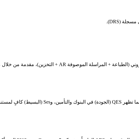
لة (DRS).