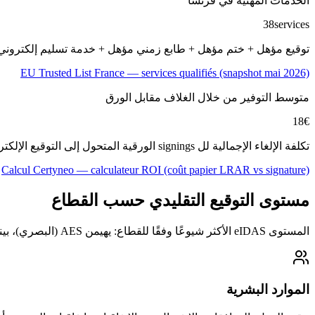
الخدمات المهنية في فرنسا
38
services
توقيع مؤهل + ختم مؤهل + طابع زمني مؤهل + خدمة تسليم إلكتروني مسج
EU Trusted List France — services qualifiés (snapshot mai 2026)
متوسط التوفير من خلال الغلاف مقابل الورق
18
€
تكلفة الإلغاء الإجمالية لل signings الورقية المتحول إلى التوقيع الإلكتروني (الطباعة + المراسلة الموصوفة AR + التخزين)، مقدمة من خلال محاسبة ROI Certyneo.
Calcul Certyneo — calculateur ROI (coût papier LRAR vs signature)
مستوى التوقيع التقليدي حسب القطاع
المستوى eIDAS الأكثر شيوعًا وفقًا للقطاع: يهيمن AES (البصري)، بينما تظهر QES (الجودة) في البنوك والتأمين، وSes (البسيط) كافٍ لمستندات المخاطر المنخفضة. قراءة ذاتية غير مصنفة رقميًا.
الموارد البشرية