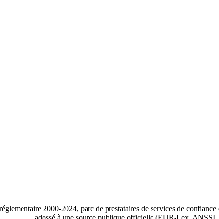
réglementaire 2000-2024, parc de prestataires de services de confiance
adossé à une source publique officielle (EUR-Lex, ANSSI, L