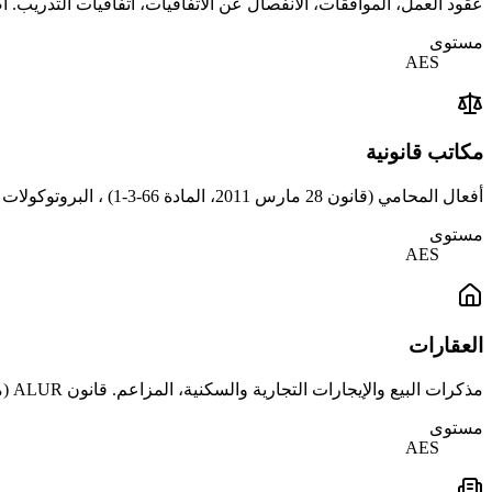
عقود العمل، الموافقات، الانفصال عن الاتفاقيات، اتفاقيات التدريب. أصبح التوقيع على AES إلزامياً منذ حكم Cass. soc. 5 يونيو 2019 الذي أكد قيمته القان
مستوى
AES
مكاتب قانونية
أفعال المحامي (قانون 28 مارس 2011، المادة 66-3-1) ، البروتوكولات التجارية، اتفاقيات المساهمين، عمليات نقل الأسهم.
مستوى
AES
العقارات
مذكرات البيع والإيجارات التجارية والسكنية، المزاعم. قانون ALUR (مارس 2014) + المرسوم 2014-1581 قد أقر التوقيع الإلكتروني للعقود المسبقة. يبقى الصك الأصلي مذكوراً.
مستوى
AES