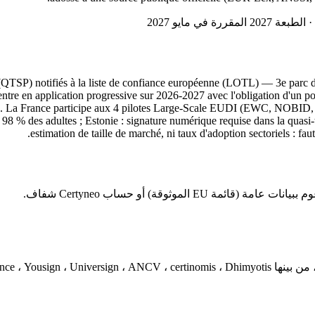
(QTSP) notifiés à la liste de confiance européenne (LOTL) — 3e parc de 
e en application progressive sur 2026-2027 avec l'obligation d'un porte
e B2C. La France participe aux 4 pilotes Large-Scale EUDI (EWC, NOBI
98 % des adultes ; Estonie : signature numérique requise dans la quasi
estimation de taille de marché, ni taux d'adoption sectoriels : faut
لموثوقة) أو حساب Certyneo شفاف.