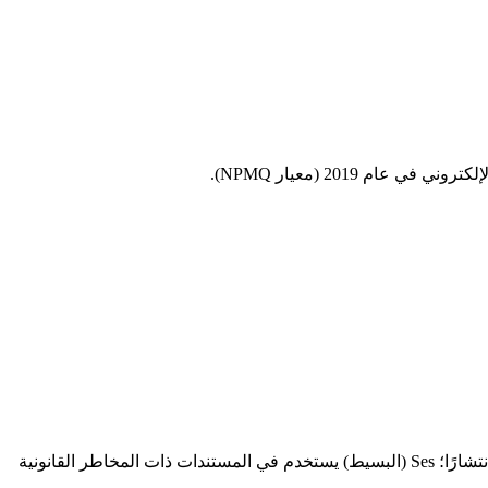
قراءة ذاتية Certyneo مستندة على ملاحظة الاستخدام والمرجع AFNOR/eIDAS — هذا ليس استطلاعًا تمثيليًا. التوقيع AES (البصري) الأكثر انتشارًا؛ Ses (البسيط) يستخدم في المستندات ذات المخاطر القانونية