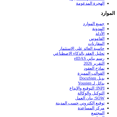
الهجرة المدعومة
الموارد
جميع الموارد
المدونة
الأدلة
القاموس
المقارنات
حاسبة العائد على الاستثمار
تحليل العقد بالذكاء الاصطناعي
رسم بياني eIDAS
التقرير 2026
نماذج العقود
القوالب المميزة
بديل DocuSign
بدائل لـ Yousign
INPI: التوقيع والإيداع
التوكيل والوكالة
SOW: بيان العمل
توقيع إلكتروني حسب المدينة
مركز المساعدة
المجتمع