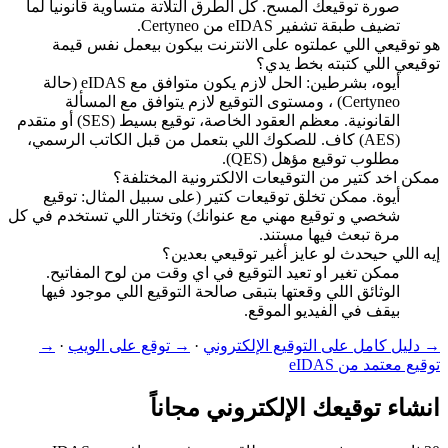
صورة توقيعك المسح. كل الطرق التلاتة متساوية قانونياً لما
تضيف طبقة تشفير eIDAS من Certyneo.
هو توقيعي اللي عملتوه على الانترنت بيكون بيعمل نفس قيمة
توقيعي اللي كتبته بخط يدي؟
أيوه، بشرطين: الحل لازم يكون متوافق مع eIDAS (حالة
Certyneo) ، ومستوى التوقيع لازم يتوافق مع المسألة
القانونية. معظم العقود الخاصة، توقيع بسيط (SES) أو متقدم
(AES) كاف. للصكوك اللي بتعمل من قبل الكاتب الرسمي،
مطلوب توقيع مؤهل (QES).
ممكن اخد كتير من التوقيعات الالكترونية المختلفة؟
أيوة. ممكن تخلق توقيعات كتير (على سبيل المثال: توقيع
شخصي و توقيع مهني مع عنوانك) وتختار اللي تستخدم في كل
مرة تبعث فيها مستند.
إيه اللي حيحدث لو عايز أغير توقيعي بعدين؟
ممكن تغير او تعيد التوقيع في اي وقت من لوح المفاتيح.
الوثائق اللي وقعتها بتبقى صالحة التوقيع اللي موجود فيها
بيقف في الفيديو الموقع.
→
دليل كامل على التوقيع الإلكتروني
·
→
توقع على الويب
·
→
توقيع معتمد من eIDAS
انشاء توقيعك الإلكتروني مجاناً