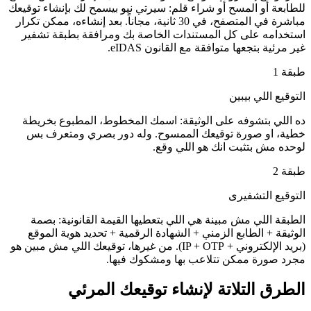
للطابعة أو المسح أو شراء قلم: سيرتي نيو بيسمح لك بإنشاء توقيعك
مباشرة في المتصفح، في 30 ثانية، مجاناً. بعد إنشاءه، ممكن تكرار
استخدامه على كل المستندات الخاصة بك ومرافقة بطبقة تشفير
غير مرئية بتجعها متوافقة مع القانون eIDAS.
طبقة 1
التوقيع اللي بيبين
ده اللي بتشوفه على الوثيقة: اسمك المخطوط، المطبوع بخريطة
خطية، او صورة توقيعك الممسوح. وله دور بصري ومتعرف بس
لوحده مش بتثبت انك هو اللي وقع.
طبقة 2
التوقيع التشفيرى
الطبقة اللي مش مبينة هي اللي بتعطيها القيمة القانونية: بصمة
الوثيقة + الطابع الزمني + الشهادة الرقمية + تحديد هوية الموقع
(بريد الإلكتروني + IP + OTP). من غيرها، توقيعك اللي مش مبين هو
مجرد صورة ممكن تتلاعب بها ومشكوك فيها.
الطرق التلاتة لإنشاء توقيعك المرئي