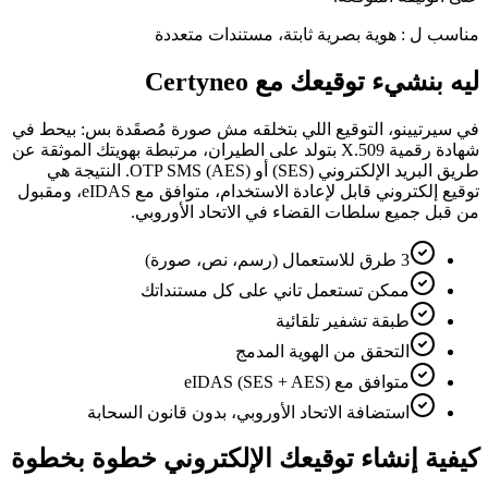
مناسب ل
:
هوية بصرية ثابتة، مستندات متعددة
ليه بنشيء توقيعك مع Certyneo
في سيرتيينو، التوقيع اللي بتخلقه مش صورة مُصقَدة بس: بيحط في
شهادة رقمية X.509 بتولد على الطيران، مرتبطة بهويتك الموثقة عن
طريق البريد الإلكتروني (SES) أو OTP SMS (AES). النتيجة هي
توقيع إلكتروني قابل لإعادة الاستخدام، متوافق مع eIDAS، ومقبول
من قبل جميع سلطات القضاء في الاتحاد الأوروبي.
3 طرق للاستعمال (رسم، نص، صورة)
ممكن تستعمل تاني على كل مستنداتك
طبقة تشفير تلقائية
التحقق من الهوية المدمج
متوافق مع eIDAS (SES + AES)
استضافة الاتحاد الأوروبي، بدون قانون السحابة
كيفية إنشاء توقيعك الإلكتروني خطوة بخطوة