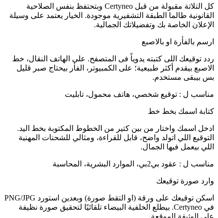
كل التلاتة مقبولة من قبل Certyneo وبتحتفظ بنفس الصلاحية
القانونية طالما الطبقة التشفيرية موجودة. الخيار يعتمد على وسيلة
الإعلان الخاصة بك وتفضيلاتك الجمالية.
ارسم بالفأرة او بالاصبع
ردد توقيعك اللى كتبته يدوياً فى المتصفح. على الهاتف النقال، خط
الاصبع بيقدم أكثر طبيعية؛ على الكمبيوتر، الفأر بيحتاج صبر قليل
بس بيبقى مستخدم.
مناسب ل
:
توقيع شخصي، هاتف محمول، تابليت
كتابة اسمك بخط خط
ادخل اسمك واختار من بين كتير من الخطوط المكتوبة بخط اليد.
التوقيع اللي اتولد واضح، قابل للقراءة، ومثالي للشحنات المهنية
اللي بيعمل فيها الجمال.
مناسب ل
:
عقود بي2بي، الموارد البشرية، المحاسبة
وارد صورة توقيعك
اسكن توقيعك على ورقة (او التقط صورة) وبعدين استورد PNG/JPG
في Certyneo. بيطلع الخلفية البيضاء تلقائيًا لتحقيق صورة نظيفة
على الوثيقة الموقعة.