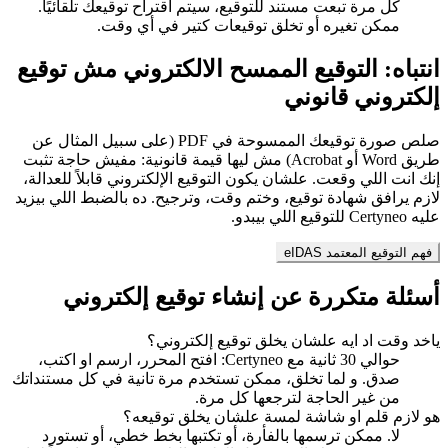
كل مرة تبعت مستند للتوقيع، سيتم اقتراح توقيعك تلقائيًا.
ممكن تغيره أو تخلق توقيعات كتير في أي وقت.
انتباه: التوقيع الممسح الالكتروني مش توقيع
إلكتروني قانوني
صلص صورة توقيعك الممسوحة في PDF (على سبيل المثال عن
طريق Word أو Acrobat) مش ليها قيمة قانونية: مفيش حاجة تثبت
إنك انت اللي وقعت. علشان يكون التوقيع الإلكتروني قابلاً للعدالة،
لازم يرافق شهادة توقيع، وختم وقت، وترجيح. ده بالضبط اللي بيزيد
عليه Certyneo للتوقيع اللي بيبدو.
فهم التوقيع المعتمد eIDAS
أسئلة متكررة عن إنشاء توقيع إلكتروني
ياخد وقت اد ايه علشان يخلق توقيع إلكتروني؟
حوالي 30 ثانية مع Certyneo: افتح المحرر، ارسم او اكتب،
صدق. و لما تخلق، ممكن تستخدم مرة تانية في كل مستنداتك
من غير الحاجة لترجعها كل مرة.
هو لازم قلم او شاشة لمسة علشان يخلق توقيعه؟
لا. ممكن ترسمها بالفأرة، أو تكتبها بخط خطي، أو تستورد