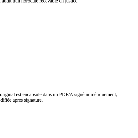
udit trail horodaté recevable en justice.
r original est encapsulé dans un PDF/A signé numériquement,
difiée après signature.