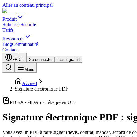
Aller au contenu principal
Produit
Solutions
Sécurité
Tarifs
Ressources
Blog
Communauté
Contact
FR-CH
Se connecter
Essai gratuit
Menu
Accueil
Signature électronique PDF
PDF/A · eIDAS · hébergé en UE
Signature électronique PDF : si
Vous avez un PDF à faire signer (devis, contrat, mandat, accord de conf