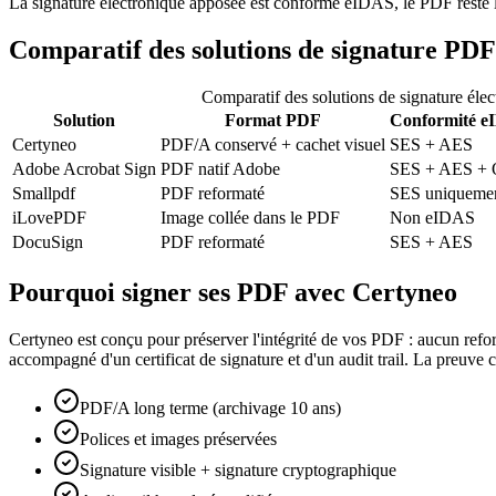
La signature électronique apposée est conforme eIDAS, le PDF reste lis
Comparatif des solutions de signature PDF
Comparatif des solutions de signature él
Solution
Format PDF
Conformité e
Certyneo
PDF/A conservé + cachet visuel
SES + AES
Adobe Acrobat Sign
PDF natif Adobe
SES + AES +
Smallpdf
PDF reformaté
SES uniqueme
iLovePDF
Image collée dans le PDF
Non eIDAS
DocuSign
PDF reformaté
SES + AES
Pourquoi signer ses PDF avec Certyneo
Certyneo est conçu pour préserver l'intégrité de vos PDF : aucun ref
accompagné d'un certificat de signature et d'un audit trail. La preuve
PDF/A long terme (archivage 10 ans)
Polices et images préservées
Signature visible + signature cryptographique