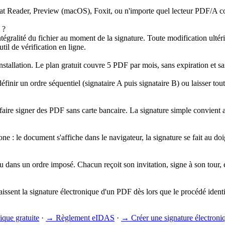
 Reader, Preview (macOS), Foxit, ou n'importe quel lecteur PDF/A com
 ?
égralité du fichier au moment de la signature. Toute modification ultér
il de vérification en ligne.
stallation. Le plan gratuit couvre 5 PDF par mois, sans expiration et sa
éfinir un ordre séquentiel (signataire A puis signataire B) ou laisser to
 faire signer des PDF sans carte bancaire. La signature simple convient 
e : le document s'affiche dans le navigateur, la signature se fait au doig
ou dans un ordre imposé. Chacun reçoit son invitation, signe à son tour, 
ssent la signature électronique d'un PDF dès lors que le procédé identifi
ique gratuite
·
→
Règlement eIDAS
·
→
Créer une signature électroni