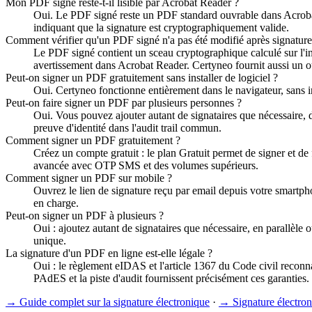
Mon PDF signé reste-t-il lisible par Acrobat Reader ?
Oui. Le PDF signé reste un PDF standard ouvrable dans Acrobat
indiquant que la signature est cryptographiquement valide.
Comment vérifier qu'un PDF signé n'a pas été modifié après signature
Le PDF signé contient un sceau cryptographique calculé sur l'int
avertissement dans Acrobat Reader. Certyneo fournit aussi un out
Peut-on signer un PDF gratuitement sans installer de logiciel ?
Oui. Certyneo fonctionne entièrement dans le navigateur, sans in
Peut-on faire signer un PDF par plusieurs personnes ?
Oui. Vous pouvez ajouter autant de signataires que nécessaire, d
preuve d'identité dans l'audit trail commun.
Comment signer un PDF gratuitement ?
Créez un compte gratuit : le plan Gratuit permet de signer et de
avancée avec OTP SMS et des volumes supérieurs.
Comment signer un PDF sur mobile ?
Ouvrez le lien de signature reçu par email depuis votre smartphon
en charge.
Peut-on signer un PDF à plusieurs ?
Oui : ajoutez autant de signataires que nécessaire, en parallèle 
unique.
La signature d'un PDF en ligne est-elle légale ?
Oui : le règlement eIDAS et l'article 1367 du Code civil reconnai
PAdES et la piste d'audit fournissent précisément ces garanties.
→
Guide complet sur la signature électronique
·
→
Signature électron