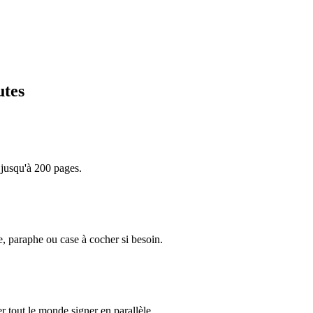
utes
 jusqu'à 200 pages.
e, paraphe ou case à cocher si besoin.
r tout le monde signer en parallèle.