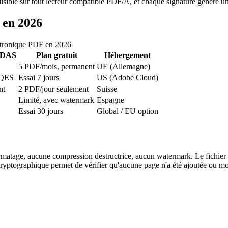
ible sur tout lecteur compatible PDF/A, et chaque signature génère un a
 en 2026
ectronique PDF en 2026
IDAS
Plan gratuit
Hébergement
5 PDF/mois, permanent
UE (Allemagne)
 QES
Essai 7 jours
US (Adobe Cloud)
nt
2 PDF/jour seulement
Suisse
Limité, avec watermark
Espagne
Essai 30 jours
Global / EU option
ormatage, aucune compression destructrice, aucun watermark. Le fichie
 cryptographique permet de vérifier qu'aucune page n'a été ajoutée ou mo