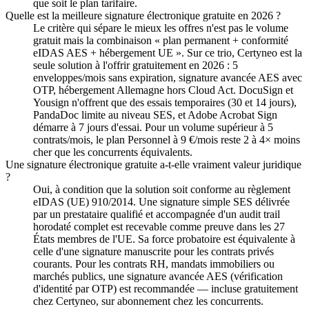
que soit le plan tarifaire.
Quelle est la meilleure signature électronique gratuite en 2026 ?
Le critère qui sépare le mieux les offres n'est pas le volume
gratuit mais la combinaison « plan permanent + conformité
eIDAS AES + hébergement UE ». Sur ce trio, Certyneo est la
seule solution à l'offrir gratuitement en 2026 : 5
enveloppes/mois sans expiration, signature avancée AES avec
OTP, hébergement Allemagne hors Cloud Act. DocuSign et
Yousign n'offrent que des essais temporaires (30 et 14 jours),
PandaDoc limite au niveau SES, et Adobe Acrobat Sign
démarre à 7 jours d'essai. Pour un volume supérieur à 5
contrats/mois, le plan Personnel à 9 €/mois reste 2 à 4× moins
cher que les concurrents équivalents.
Une signature électronique gratuite a-t-elle vraiment valeur juridique
?
Oui, à condition que la solution soit conforme au règlement
eIDAS (UE) 910/2014. Une signature simple SES délivrée
par un prestataire qualifié et accompagnée d'un audit trail
horodaté complet est recevable comme preuve dans les 27
États membres de l'UE. Sa force probatoire est équivalente à
celle d'une signature manuscrite pour les contrats privés
courants. Pour les contrats RH, mandats immobiliers ou
marchés publics, une signature avancée AES (vérification
d'identité par OTP) est recommandée — incluse gratuitement
chez Certyneo, sur abonnement chez les concurrents.