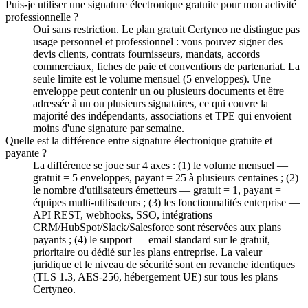
Puis-je utiliser une signature électronique gratuite pour mon activité
professionnelle ?
Oui sans restriction. Le plan gratuit Certyneo ne distingue pas
usage personnel et professionnel : vous pouvez signer des
devis clients, contrats fournisseurs, mandats, accords
commerciaux, fiches de paie et conventions de partenariat. La
seule limite est le volume mensuel (5 enveloppes). Une
enveloppe peut contenir un ou plusieurs documents et être
adressée à un ou plusieurs signataires, ce qui couvre la
majorité des indépendants, associations et TPE qui envoient
moins d'une signature par semaine.
Quelle est la différence entre signature électronique gratuite et
payante ?
La différence se joue sur 4 axes : (1) le volume mensuel —
gratuit = 5 enveloppes, payant = 25 à plusieurs centaines ; (2)
le nombre d'utilisateurs émetteurs — gratuit = 1, payant =
équipes multi-utilisateurs ; (3) les fonctionnalités enterprise —
API REST, webhooks, SSO, intégrations
CRM/HubSpot/Slack/Salesforce sont réservées aux plans
payants ; (4) le support — email standard sur le gratuit,
prioritaire ou dédié sur les plans entreprise. La valeur
juridique et le niveau de sécurité sont en revanche identiques
(TLS 1.3, AES-256, hébergement UE) sur tous les plans
Certyneo.