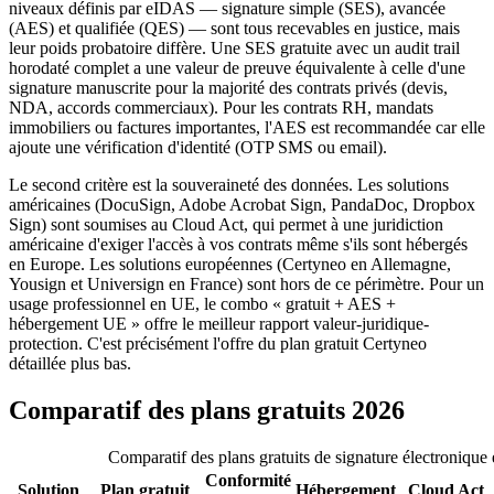
niveaux définis par eIDAS — signature simple (SES), avancée
(AES) et qualifiée (QES) — sont tous recevables en justice, mais
leur poids probatoire diffère. Une SES gratuite avec un audit trail
horodaté complet a une valeur de preuve équivalente à celle d'une
signature manuscrite pour la majorité des contrats privés (devis,
NDA, accords commerciaux). Pour les contrats RH, mandats
immobiliers ou factures importantes, l'AES est recommandée car elle
ajoute une vérification d'identité (OTP SMS ou email).
Le second critère est la souveraineté des données. Les solutions
américaines (DocuSign, Adobe Acrobat Sign, PandaDoc, Dropbox
Sign) sont soumises au Cloud Act, qui permet à une juridiction
américaine d'exiger l'accès à vos contrats même s'ils sont hébergés
en Europe. Les solutions européennes (Certyneo en Allemagne,
Yousign et Universign en France) sont hors de ce périmètre. Pour un
usage professionnel en UE, le combo « gratuit + AES +
hébergement UE » offre le meilleur rapport valeur-juridique-
protection. C'est précisément l'offre du plan gratuit Certyneo
détaillée plus bas.
Comparatif des plans gratuits 2026
Comparatif des plans gratuits de signature électronique
Conformité
Solution
Plan gratuit
Hébergement
Cloud Act