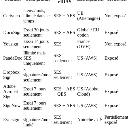
eIDAS
5 env./mois,
UE
Certyneo
illimité dans le
SES + AES
Non exposé
(Allemagne)
temps
Essai 30 jours
Global / EU
DocuSign
SES + AES
Exposé
seulement
option
Essai 14 jours
France
Yousign
SES
Non exposé
seulement
(OVH)
Illimité mais
SES
PandaDoc
SES
US (AWS)
Exposé
seulement
uniquement
3
Dropbox
SES
signatures/mois
US (AWS)
Exposé
Sign
seulement
seulement
Adobe
Essai 7 jours
SES + AES
US (Adobe
Acrobat
Exposé
seulement
+ QES
Cloud)
Sign
Essai 7 jours
SignNow
SES + AES
US (AWS)
Exposé
seulement
5
SES
Partiellement
Eversign
signatures/mois,
Autriche / US
seulement
exposé
limité