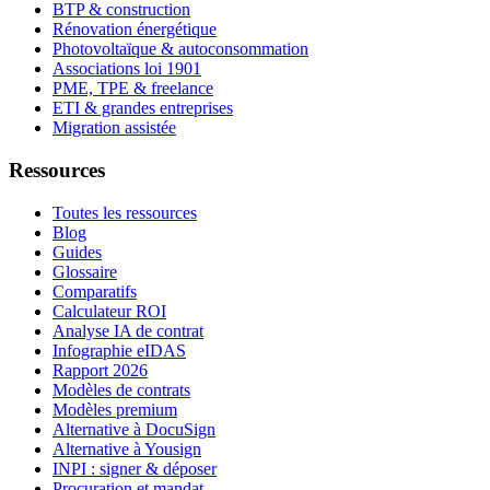
BTP & construction
Rénovation énergétique
Photovoltaïque & autoconsommation
Associations loi 1901
PME, TPE & freelance
ETI & grandes entreprises
Migration assistée
Ressources
Toutes les ressources
Blog
Guides
Glossaire
Comparatifs
Calculateur ROI
Analyse IA de contrat
Infographie eIDAS
Rapport 2026
Modèles de contrats
Modèles premium
Alternative à DocuSign
Alternative à Yousign
INPI : signer & déposer
Procuration et mandat