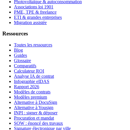
Photovoltaïque & autoconsommation
Associations loi 1901
PME, TPE & freelance
ETI & grandes entreprises
Migration assistée
Ressources
Toutes les ressources
Blog
Guides
Glossaire
Comparatifs
Calculateur ROI
Analyse IA de contrat
Infographie eIDAS
Rapport 2026
Modèles de contrats
Modèles premium
Alternative à DocuSign
Alternative à Yousign
INPI : signer & déposer
Procuration et mandat
SOW : énoncé des travaux
Signature électronique par ville