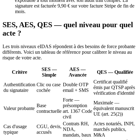
exportable à tout moment avec son audit trail complet. La
signature est facturée 9,90 € sur votre facture Stripe de fin de
mois.
SES, AES, QES — quel niveau pour quel
acte ?
Les trois niveaux eIDAS répondent à des besoins de force probante
différents. Voici un tableau de référence pour calibrer le niveau au
risque de votre acte.
SES —
AES —
Critère
QES — Qualifiée
Simple
Avancée
Certificat qualifié
Authentification
Clic ou case
Double OTP
émis par QTSP après
du signataire
cochée
email + SMS
vérification d'identité
Forte —
Maximale —
Base
présomption
Valeur probante
équivalent manuscrit
contractuelle
art. 1367 Code
UE (art. 25(2))
civil
Contrats RH,
Actes notariés, INPI,
Cas d'usage
CGU, devis,
NDA,
marchés publics,
typique
accusés
mandats, baux
M&A