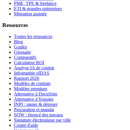
PME, TPE & freelance
ETI & grandes entreprises
Migration assistée
Ressources
Toutes les ressources
Blog
Guides
Glossaire
Comparatifs
Calculateur ROI
Analyse IA de contrat
Infographie eIDAS
Rapport 2026
Modèles de contrats
Modèles premium
Alternative à DocuSign
Alternative à Yousign
INPI : signer & déposer
Procuration et mandat
SOW : énoncé des travaux
Signature électronique par ville
Centre d'aide