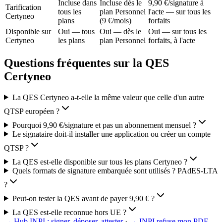
Incluse dans
Incluse dès le
9,90 €/signature à
Tarification
tous les
plan Personnel
l'acte — sur tous les
Certyneo
plans
(9 €/mois)
forfaits
Disponible sur
Oui — tous
Oui — dès le
Oui — sur tous les
Certyneo
les plans
plan Personnel
forfaits, à l'acte
Questions fréquentes sur la QES
Certyneo
La QES Certyneo a-t-elle la même valeur que celle d'un autre
QTSP européen ?
Pourquoi 9,90 €/signature et pas un abonnement mensuel ?
Le signataire doit-il installer une application ou créer un compte
QTSP ?
La QES est-elle disponible sur tous les plans Certyneo ?
Quels formats de signature embarquée sont utilisés ? PAdES-LTA
?
Peut-on tester la QES avant de payer 9,90 € ?
La QES est-elle reconnue hors UE ?
→
Hub INPI : signer, déposer, attester
·
→
INPI refuse mon PDF —