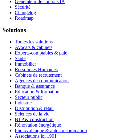
Générateur de contrats IA
Sécurité
Changelog
Roadmap
Solutions
Toutes les solutions
Avocats & cabinets
Experts-comptables & paie
Santé
Immobilier
Ressources Humaines
Cabinets de recrutement
Agences de communication
Banque & assurance
Éducation & formation
Secteur public
Industrie
Distribution & retail
Sciences de la vie
BTP & construction
Rénovation énergétique
Photovoltaïque & autoconsommation
Associations loi 1901