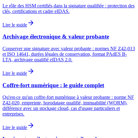
Le rôle des HSM certifiés dans la signature qualifiée : protection des
clés, certifications et cadre eIDAS.
Lire le guide
Archivage électronique & valeur probante
Conserver une signature avec valeur probante : normes NF Z42-013
et ISO 14641, durées légales de conservation, format PAdES B-
LTA, archivage qualifié eIDAS 2.0.
Lire le guide
Coffre-fort numérique : le guide complet
Qu'est-ce qu'un coffre-fort numérique à valeur probante : norme NF
Z42-020, empreinte, horodatage qualifié, immuabilité (WORM),
différence avec un stockage cloud, cas d'usage particuliers et
entreprises.
Lire le guide