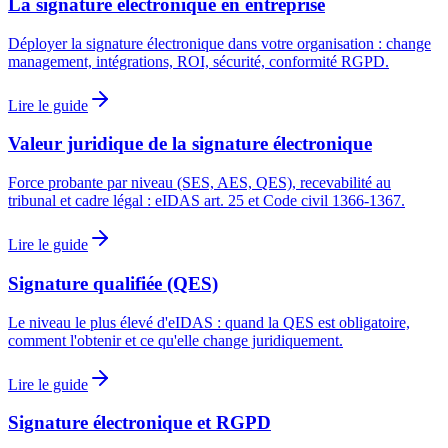
La signature électronique en entreprise
Déployer la signature électronique dans votre organisation : change
management, intégrations, ROI, sécurité, conformité RGPD.
Lire le guide
Valeur juridique de la signature électronique
Force probante par niveau (SES, AES, QES), recevabilité au
tribunal et cadre légal : eIDAS art. 25 et Code civil 1366-1367.
Lire le guide
Signature qualifiée (QES)
Le niveau le plus élevé d'eIDAS : quand la QES est obligatoire,
comment l'obtenir et ce qu'elle change juridiquement.
Lire le guide
Signature électronique et RGPD