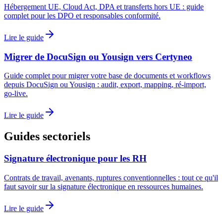
Hébergement UE, Cloud Act, DPA et transferts hors UE : guide
complet pour les DPO et responsables conformité.
Lire le guide
Migrer de DocuSign ou Yousign vers Certyneo
Guide complet pour migrer votre base de documents et workflows
depuis DocuSign ou Yousign : audit, export, mapping, ré-import,
go-live.
Lire le guide
Guides sectoriels
Signature électronique pour les RH
Contrats de travail, avenants, ruptures conventionnelles : tout ce qu'il
faut savoir sur la signature électronique en ressources humaines.
Lire le guide