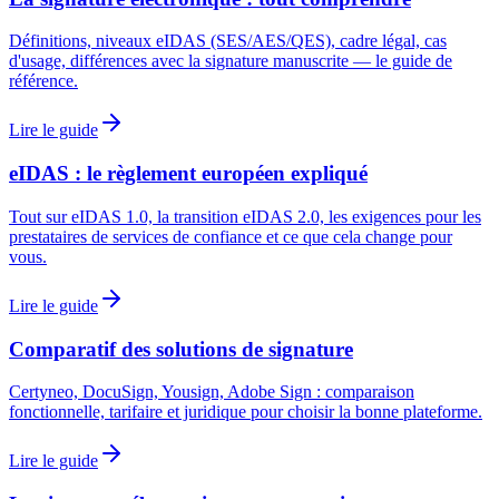
Définitions, niveaux eIDAS (SES/AES/QES), cadre légal, cas
d'usage, différences avec la signature manuscrite — le guide de
référence.
Lire le guide
eIDAS : le règlement européen expliqué
Tout sur eIDAS 1.0, la transition eIDAS 2.0, les exigences pour les
prestataires de services de confiance et ce que cela change pour
vous.
Lire le guide
Comparatif des solutions de signature
Certyneo, DocuSign, Yousign, Adobe Sign : comparaison
fonctionnelle, tarifaire et juridique pour choisir la bonne plateforme.
Lire le guide