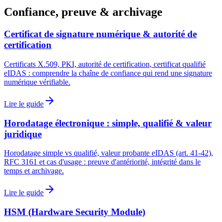
Confiance, preuve & archivage
Certificat de signature numérique & autorité de
certification
Certificats X.509, PKI, autorité de certification, certificat qualifié
eIDAS : comprendre la chaîne de confiance qui rend une signature
numérique vérifiable.
Lire le guide
Horodatage électronique : simple, qualifié & valeur
juridique
Horodatage simple vs qualifié, valeur probante eIDAS (art. 41-42),
RFC 3161 et cas d'usage : preuve d'antériorité, intégrité dans le
temps et archivage.
Lire le guide
HSM (Hardware Security Module)