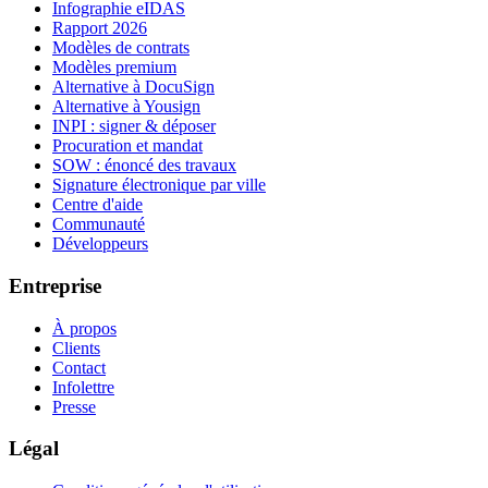
Infographie eIDAS
Rapport 2026
Modèles de contrats
Modèles premium
Alternative à DocuSign
Alternative à Yousign
INPI : signer & déposer
Procuration et mandat
SOW : énoncé des travaux
Signature électronique par ville
Centre d'aide
Communauté
Développeurs
Entreprise
À propos
Clients
Contact
Infolettre
Presse
Légal