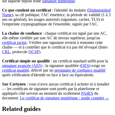
sur laquelle repose toute
signature numérique
.
Ce que contient un certificat
: l'identité du titulaire (
Distinguished
Name
), sa clé publique, l'AC émettrice, la période de validité (1 à 3
ans en général), les usages autorisés (signature, cachet, TLS) et
l'empreinte cryptographique de l'ensemble, signée par l'AC.
La chaîne de confiance
: chaque certificat est signé par une AC,
elle-même certifiée par une AC de niveau supérieur, jusqu'au
certificat racine
. Vérifier une signature revient à remonter cette
chaîne — et à contrôler que le certificat n'a pas été révoqué (listes
CRL
, protocole
OCSP
).
Certificat simple ou qualifié
: un certificat standard suffit pour la
signature avancée (AES)
; la signature qualifiée (
QES
) exige un
certificat qualifié
, délivré par un
prestataire de confiance qualifié
après vérification d'identité en face à face ou équivalente.
Sur Certyneo
: vous n'avez aucun certificat à acheter ni à installer
— les certificats de signature sont portés par la plateforme et
appliqués côté serveur au moment du scellement
PAdES
du
document.
Le certificat de signature numérique : guide complet →
Related guides