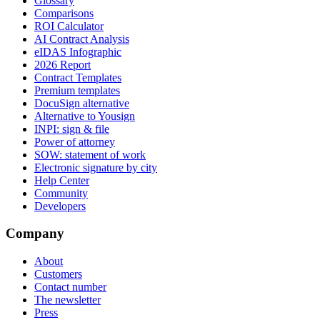
Glossary
Comparisons
ROI Calculator
AI Contract Analysis
eIDAS Infographic
2026 Report
Contract Templates
Premium templates
DocuSign alternative
Alternative to Yousign
INPI: sign & file
Power of attorney
SOW: statement of work
Electronic signature by city
Help Center
Community
Developers
Company
About
Customers
Contact number
The newsletter
Press