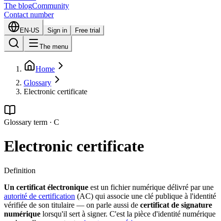
The blog
Community
Contact number
EN-US
Sign in
Free trial
The menu
Home
Glossary
Electronic certificate
Glossary term
·
C
Electronic certificate
Definition
Un certificat électronique
est un fichier numérique délivré par une
autorité de certification
(AC) qui associe une clé publique à l'identité
vérifiée de son titulaire — on parle aussi de
certificat de signature
numérique
lorsqu'il sert à signer. C'est la pièce d'identité numérique