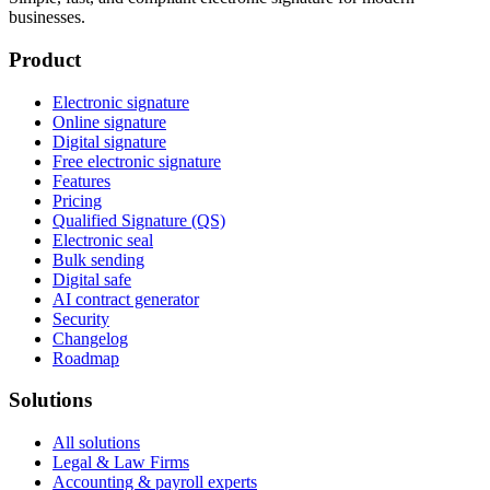
businesses.
Product
Electronic signature
Online signature
Digital signature
Free electronic signature
Features
Pricing
Qualified Signature (QS)
Electronic seal
Bulk sending
Digital safe
AI contract generator
Security
Changelog
Roadmap
Solutions
All solutions
Legal & Law Firms
Accounting & payroll experts