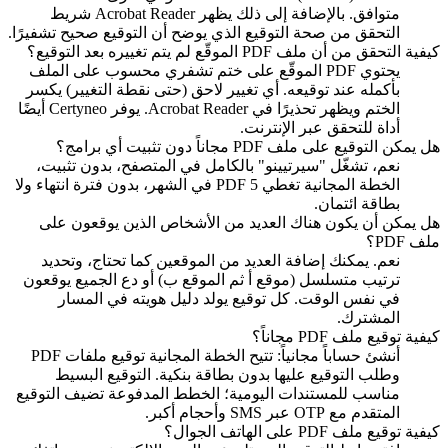
متوافق. بالإضافة إلى ذلك يظهر Acrobat Reader شريط
التحقق من صحة التوقيع الذي يوضح أن التوقيع صحيح تشفيرًا.
كيفية التحقق من أن ملف PDF الموقّع لم يتم تغييره بعد التوقيع؟
يحتوي PDF الموقّع على ختم تشفري محسوب على الملف
بأكمله عند توقيعه. أي تغيير لاحق (حتى نقطة التغيير) يكسر
الختم ويظهر تحذيرًا في Acrobat Reader. يوفر Certyneo أيضًا
أداة للتحقق عبر الإنترنت.
هل يمكن التوقيع على ملف PDF مجاناً دون تثبيت أي برامج؟
نعم، تشغّل "سيرتيينو" بالكامل في المتصفح، بدون تثبيت،
الخطة المجانية تغطي 5 PDF في الشهر، بدون فترة انتهاء ولا
بطاقة ائتمان.
هل يمكن أن يكون هناك العديد من الأشخاص الذين يوقعون على
ملف PDF؟
نعم. يمكنك إضافة العديد من الموقعين كما تحتاج، وتحديد
ترتيب متسلسل (موقع أ ثم الموقع ب) أو دع الجميع يوقعون
في نفس الوقت. كل توقيع يولد دليل هويته في المسار
المشترك.
كيفية توقيع ملف PDF مجاناً؟
أنشئ حساباً مجانياً: تتيح الخطة المجانية توقيع ملفات PDF
وطلب التوقيع عليها بدون بطاقة بنكية. التوقيع البسيط
مناسب للمستندات اليومية؛ الخطط المدفوعة تضيف التوقيع
المتقدم مع OTP عبر SMS وأحجام أكبر.
كيفية توقيع ملف PDF على الهاتف الجوال؟