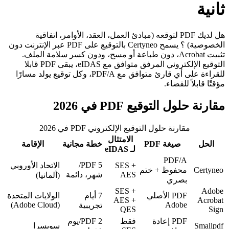
ثانية
هل لديك PDF لتوقعه (مبادئ العمل، العقد، الأوامر، اتفاقية
الخصوصية) ؟ يسمح Certyneo بالتوقيع على PDF عبر الإنترنت دون
تثبيت Acrobat، دون طباعة أو مسح، ودون كسر سلامة الملف.
التوقيع الإلكتروني المرفق متوافق مع eIDAS، يبقى PDF قابلا
للقراءة على أي قارئ متوافق مع PDF/A، وكل توقيع يولد مسارًا
مؤقتًا قابلاً للقضاء.
مقارنة حلول التوقيع PDF في 2026
مقارنة حلول التوقيع الإلكتروني PDF في 2026
الامتثال
الحل
صيغة PDF
خطة مجانية
الإقامة
لـ eIDAS
PDF/A
5 PDF/
SES +
الاتحاد الأوروبي
Certyneo
محفوظ + ختم
AES
شهر، دائمة
(ألمانيا)
بصري
SES +
Adobe
PDF الأصلي
7 أيام
الولايات المتحدة
AES +
Acrobat
(Adobe Cloud)
Adobe
تجريبية
QES
Sign
PDF إعادة
فقط
2 PDF/يوم
Smallpdf
سويسرا