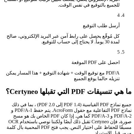
للجميع بالتوقيع في نفس الوقت.
4
أرسل طلب التوقيع
كل مُوقّع يحصل على رابط آمن عبر البريد الإلكتروني، صالح
لمدة 30 يوماً. لا يحتاج إلى حساب للتوقيع.
5
احصل على PDF الموقعة
PDF/A مع توقيع الوقت + شهادة التوقيع + هذا المسار يمكن
تنزيله حالما يوقع الجميع
ما هي تنسيقات PDF التي تقبلها Certyneo؟
جميع نماذج PDF القياسية (PDF 1.4 إلى PDF 2.0) ، بما في ذلك
نماذج PDF التفاعلية مع حقول AcroForm. يتم حفظ PDF/A-1 و
PDF/A-2 و PDF/A-3 كما هي. إذا كان PDF الخاص بك هو مسح
صورة، فإن Certyneo تقبل ذلك أيضًا ولكننا نوصي باستخدام OCR
مسبقًا للحفاظ على اختيار النص. يجب فتح PDF المحمية بال كلمة
مرور قبل الاستيراد.