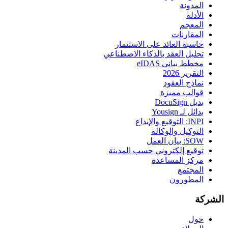
المدونة
الأدلة
المعجم
المقارنات
حاسبة العائد على الاستثمار
تحليل العقد بالذكاء الاصطناعي
مخطط بياني eIDAS
التقرير 2026
نماذج العقود
قوالب مميزة
بديل DocuSign
بدائل لـ Yousign
INPI: التوقيع والإيداع
التوكيل والوكالة
SOW: بيان العمل
توقيع إلكتروني حسب المدينة
مركز المساعدة
المجتمع
المطورون
الشركة
حول