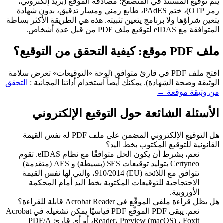
يتم توقيع المستند في المتصفح: مصادقة الموقع (بريد إلكتروني،
رمز OTP)، ختم PAdES، طابع زمني ومسار تدقيق، بدون شهادة
يتعين شراؤها ولا برنامج يتعين تثبيته. هذه هي الطريقة الأكثر بساطة
المتوافقة مع eIDAS لتوقيع ملف PDF من قبل عدة أشخاص.
ملف PDF موقع: كيفية التحقق من التوقيع؟
افتح ملف PDF في قارئ متوافق (لوحة «التوقيعات» تعرض سلامة
الوثيقة وصحة الشهادة). يمكنك أيضاً استخدام أداتنا المجانية :
التحقق
من وثيقة موقعة →
الأسئلة الشائعة حول التوقيع الإلكتروني
هل التوقيع الإلكتروني المضمن على ملف PDF له نفس القيمة
القانونية للتوقيع المكتوب بخط اليد؟
نعم، بشرط أن يكون الحل متوافقًا مع نظام eIDAS. تقوم
Certyneo بتوليد توقيعات SES (بسيطة) و AES (متقدمة)
تتوافق مع اللائحة (EU) 910/2014، والتي لها نفس القيمة
الاحتجاجية للتوقيعات المكتوبة بخط اليد أمام المحكمة
الأوروبية.
هل يظل قراءة ملفي الموقّع في Acrobat Reader قابلة للقراءة؟
نعم. يبقى PDF الموقّع PDF قياسيًا يمكن تشغيله في Acrobat
Reader، Preview (macOS) ، Foxit، أو أي قارئ PDF/A