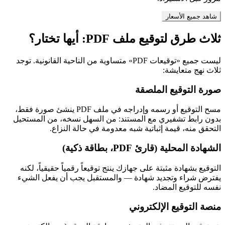
شاهد جميع الأسعار
ثلاث طرق لتوقيع ملف PDF: أيها تختار؟
ليست جميع «توقيعات PDF» متساوية من الناحية القانونية. توجد
ثلاث نهج متعايشة:
صورة التوقيع الملصقة
مسح التوقيع أو رسمه وإدراجه في ملف PDF ينشئ صورة فقط،
بدون رابط تشفيري مع المستند: من السهل نسخه، من المستحيل
التحقق منه، قيمة إثباتية شبه معدومة في حالة النزاع.
الشهادة المحلية (قارئ PDF، بطاقة ذكية)
التوقيع بشهادة مثبتة على جهازك ينتج توقيعاً رقمياً حقيقياً، لكنه
يفترض شراء وتجديد شهادة — والمستقبل يجب أن يفعل الشيء
نفسه للتوقيع المضاد.
منصة التوقيع الإلكتروني