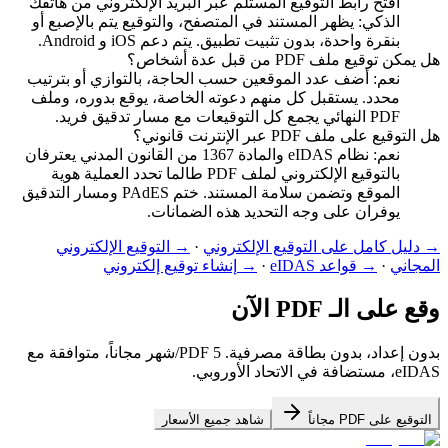
افتح رابط التوقيع المستلم عبر البريد الإلكتروني من هاتفك
الذكي: يظهر المستند في المتصفح، والتوقيع يتم بالإصبع أو
بنقرة واحدة، بدون تثبيت تطبيق. يتم دعم iOS و Android.
هل يمكن توقيع ملف PDF من قبل عدة أشخاص؟
نعم: أضف عدد الموقعين حسب الحاجة، بالتوازي أو بترتيب
محدد. يستقبل كل منهم دعوته الخاصة، يوقع بدوره، وملف
PDF النهائي يجمع كل التوقيعات مع مسار تدقيق فريد.
هل التوقيع على ملف PDF عبر الإنترنت قانوني؟
نعم: نظام eIDAS والمادة 1367 من القانون المدني يعترفان
بالتوقيع الإلكتروني لملف PDF طالما تحدد العملية هوية
الموقع وتضمن سلامة المستند. ختم PAdES ومسار التدقيق
يوفران على وجه التحديد هذه الضمانات.
→
دليل كامل على التوقيع الإلكتروني
·
→
التوقيع الإلكتروني
المجاني
·
→
قواعد eIDAS
·
→
إنشاء توقيع إلكتروني
وقع على الـ PDF الآن
بدون إعداد، بدون بطاقة مصرفية. 5 PDF/شهر مجاناً، متوافقة مع
eIDAS، مستضافة في الاتحاد الأوروبي.
التوقيع على PDF مجاناً
شاهد جميع الأسعار