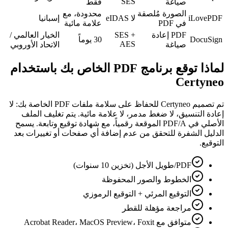
SES
صياغة
فقط
الصورة مُلصقة
محدودة، مع
iLovePDF
لا eIDAS
إسبانيا
في PDF
علامة مائية
PDF إعادة
SES +
الخيار العالمي /
DocuSign
30 يوماً
AES
صياغة
الاتحاد الأوروبي
لماذا توقع برنامج PDF الخاص بك باستخدام
Certyneo
تم تصميم Certyneo للحفاظ على سلامة ملفات PDF الخاصة بك: لا
إعادة التنسيق، لا ضغط مدمر، لا علامة مائية. يتم تغليف الملف
الأصلي في PDF/A الموقعة رقمياً، مع شهادة توقيع وتابعة. يسمح
الدليل الشفرة للتحقق من عدم إضافة أي صفحات أو تغييرات بعد
التوقيع.
PDF/طويل الأجل (تخزين 10 سنوات)
الخطوط والصور المحفوظة
التوقيع المرئي + التوقيع الرموزي
مراجعة مؤهلة للقطر
متوافق مع Acrobat Reader، MacOS Preview، Foxit