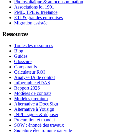
Photovoltaïque & autoconsommation
Associations loi 1901
PME, TPE & freelance
ETI & grandes entreprises
Migration assistée
Ressources
Toutes les ressources
Blog
Guides
Glossaire
Comparatifs
Calculateur ROI
Analyse IA de contrat
Infographie eIDAS
Rapport 2026
Modèles de contrats
Modèles premium
Alternative à DocuSign
Alternative à Yousign
INPI : signer & déposer
Procuration et mandat
SOW : énoncé des travaux
Signature électronique par ville