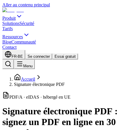
Aller au contenu principal
Produit
Solutions
Sécurité
Tarifs
Ressources
Blog
Communauté
Contact
FR-BE
Se connecter
Essai gratuit
Menu
Accueil
Signature électronique PDF
PDF/A · eIDAS · hébergé en UE
Signature électronique PDF :
signez un PDF en ligne en 30