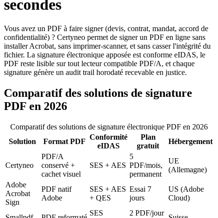
secondes
Vous avez un PDF à faire signer (devis, contrat, mandat, accord de
confidentialité) ? Certyneo permet de signer un PDF en ligne sans
installer Acrobat, sans imprimer-scanner, et sans casser l'intégrité du
fichier. La signature électronique apposée est conforme eIDAS, le
PDF reste lisible sur tout lecteur compatible PDF/A, et chaque
signature génère un audit trail horodaté recevable en justice.
Comparatif des solutions de signature
PDF en 2026
Comparatif des solutions de signature électronique PDF en 2026
Conformité
Plan
Solution
Format PDF
Hébergement
eIDAS
gratuit
PDF/A
5
UE
Certyneo
conservé +
SES + AES
PDF/mois,
(Allemagne)
cachet visuel
permanent
Adobe
PDF natif
SES + AES
Essai 7
US (Adobe
Acrobat
Adobe
+ QES
jours
Cloud)
Sign
SES
2 PDF/jour
Smallpdf
PDF reformaté
Suisse