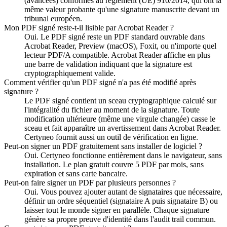
(avancées) conformes au règlement (UE) 910/2014, qui ont la
même valeur probante qu'une signature manuscrite devant un
tribunal européen.
Mon PDF signé reste-t-il lisible par Acrobat Reader ?
Oui. Le PDF signé reste un PDF standard ouvrable dans
Acrobat Reader, Preview (macOS), Foxit, ou n'importe quel
lecteur PDF/A compatible. Acrobat Reader affiche en plus
une barre de validation indiquant que la signature est
cryptographiquement valide.
Comment vérifier qu'un PDF signé n'a pas été modifié après
signature ?
Le PDF signé contient un sceau cryptographique calculé sur
l'intégralité du fichier au moment de la signature. Toute
modification ultérieure (même une virgule changée) casse le
sceau et fait apparaître un avertissement dans Acrobat Reader.
Certyneo fournit aussi un outil de vérification en ligne.
Peut-on signer un PDF gratuitement sans installer de logiciel ?
Oui. Certyneo fonctionne entièrement dans le navigateur, sans
installation. Le plan gratuit couvre 5 PDF par mois, sans
expiration et sans carte bancaire.
Peut-on faire signer un PDF par plusieurs personnes ?
Oui. Vous pouvez ajouter autant de signataires que nécessaire,
définir un ordre séquentiel (signataire A puis signataire B) ou
laisser tout le monde signer en parallèle. Chaque signature
génère sa propre preuve d'identité dans l'audit trail commun.