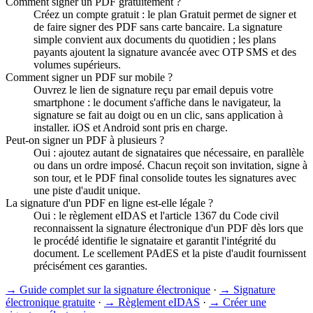
Comment signer un PDF gratuitement ?
Créez un compte gratuit : le plan Gratuit permet de signer et
de faire signer des PDF sans carte bancaire. La signature
simple convient aux documents du quotidien ; les plans
payants ajoutent la signature avancée avec OTP SMS et des
volumes supérieurs.
Comment signer un PDF sur mobile ?
Ouvrez le lien de signature reçu par email depuis votre
smartphone : le document s'affiche dans le navigateur, la
signature se fait au doigt ou en un clic, sans application à
installer. iOS et Android sont pris en charge.
Peut-on signer un PDF à plusieurs ?
Oui : ajoutez autant de signataires que nécessaire, en parallèle
ou dans un ordre imposé. Chacun reçoit son invitation, signe à
son tour, et le PDF final consolide toutes les signatures avec
une piste d'audit unique.
La signature d'un PDF en ligne est-elle légale ?
Oui : le règlement eIDAS et l'article 1367 du Code civil
reconnaissent la signature électronique d'un PDF dès lors que
le procédé identifie le signataire et garantit l'intégrité du
document. Le scellement PAdES et la piste d'audit fournissent
précisément ces garanties.
→
Guide complet sur la signature électronique
·
→
Signature
électronique gratuite
·
→
Règlement eIDAS
·
→
Créer une