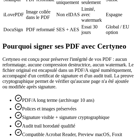
uniquement
seulement
Limité,
Image collée
iLovePDF
Non eIDAS
avec
Espagne
dans le PDF
watermark
Essai 30
Global / EU
DocuSign
PDF reformaté
SES + AES
jours
option
Pourquoi signer ses PDF avec Certyneo
Certyneo est conçu pour préserver l'intégrité de vos PDF : aucun
reformatage, aucune compression destructrice, aucun watermark. Le
fichier original est encapsulé dans un PDF/A signé numériquement,
accompagné d'un certificat de signature et d'un audit trail. La preuve
cryptographique permet de vérifier qu'aucune page n'a été ajoutée
ou modifiée après signature.
PDF/A long terme (archivage 10 ans)
Polices et images préservées
Signature visible + signature cryptographique
Audit trail horodaté qualifié
Compatible Acrobat Reader, Preview macOS, Foxit