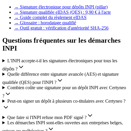
→
Signature électronique pour dépôts INPI (pillar)
→
Signature qualifiée eIDAS (QES) : 9,90 € à l'acte
→
Guide complet du règlement eIDAS
→
Glossaire : horodatage qualifié
→
Outil gratuit : vérification d'antériorité SHA-256
Questions fréquentes sur les démarches
INPI
L'INPI accepte-t-il les signatures électroniques pour tous les
dépôts ?
Quelle différence entre signature avancée (AES) et signature
qualifiée (QES) pour l'INPI ?
Combien coûte une signature pour un dépôt INPI avec Certyneo
?
Peut-on signer un dépôt à plusieurs co-titulaires avec Certyneo ?
Que faire si l'INPI refuse mon PDF signé ?
Les démarches INPI sont-elles ouvertes aux entreprises belges,
suisses ou québécoises ?