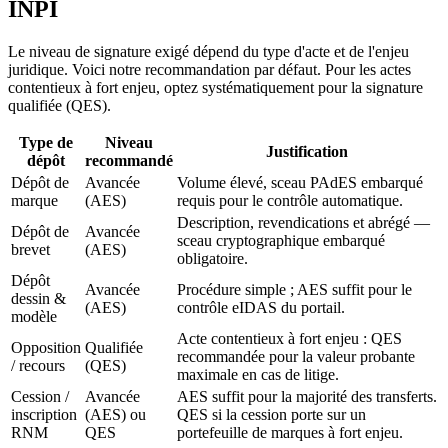
INPI
Le niveau de signature exigé dépend du type d'acte et de l'enjeu
juridique. Voici notre recommandation par défaut. Pour les actes
contentieux à fort enjeu, optez systématiquement pour la signature
qualifiée (QES).
Type de
Niveau
Justification
dépôt
recommandé
Dépôt de
Avancée
Volume élevé, sceau PAdES embarqué
marque
(AES)
requis pour le contrôle automatique.
Description, revendications et abrégé —
Dépôt de
Avancée
sceau cryptographique embarqué
brevet
(AES)
obligatoire.
Dépôt
Avancée
Procédure simple ; AES suffit pour le
dessin &
(AES)
contrôle eIDAS du portail.
modèle
Acte contentieux à fort enjeu : QES
Opposition
Qualifiée
recommandée pour la valeur probante
/ recours
(QES)
maximale en cas de litige.
Cession /
Avancée
AES suffit pour la majorité des transferts.
inscription
(AES) ou
QES si la cession porte sur un
RNM
QES
portefeuille de marques à fort enjeu.