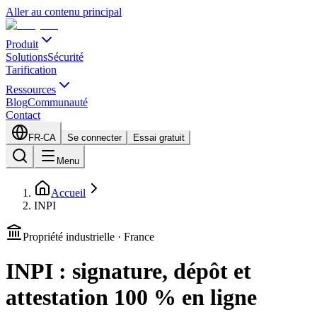
Aller au contenu principal
Produit
Solutions
Sécurité
Tarification
Ressources
Blog
Communauté
Contact
FR-CA
Se connecter
Essai gratuit
Menu
Accueil
INPI
Propriété industrielle · France
INPI : signature, dépôt et
attestation 100 % en ligne