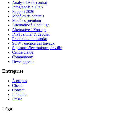
Analyse IA de contrat
Infographie eIDAS
Rapport 2026
Modèles de contrats
Modèles premium
Alternative à DocuSign
Alternative à Yousign
INPI : signer & déposer
Procuration et mandat
SOW : énoncé des travaux
Signature électronique par ville
Centre d'aide
Communauté
Développeurs
Entreprise
À propos
Clients
Contact
Infolettre
Presse
Légal